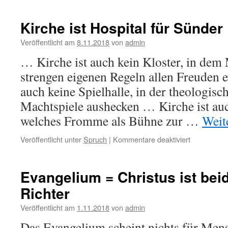
ist
das
Kirche ist Hospital für Sünder
Ziel
und
Veröffentlicht am
8.11.2018
von
admin
der
… Kirche ist auch kein Kloster, in de
Weg
dorthin
strengen eigenen Regeln allen Freuden 
auch keine Spielhalle, in der theologisc
Machtspiele aushecken … Kirche ist auc
welches Fromme als Bühne zur …
Weit
für
Veröffentlicht unter
Spruch
|
Kommentare deaktiviert
Kirche
ist
Hospital
Evangelium = Christus ist bei
für
Richter
Sünder
Veröffentlicht am
1.11.2018
von
admin
Das Evangelium scheint nichts für Mensc