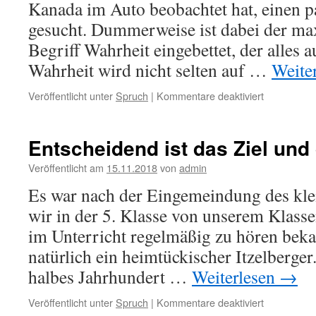
Kanada im Auto beobachtet hat, einen 
gesucht. Dummerweise ist dabei der ma
Begriff Wahrheit eingebettet, der alles 
Wahrheit wird nicht selten auf …
Weite
für
Veröffentlicht unter
Spruch
|
Kommentare deaktiviert
Vertrauen
in
Liebe
Entscheidend ist das Ziel und
und
Gerechtigke
Veröffentlicht am
15.11.2018
von
admin
führt
Es war nach der Eingemeindung des klei
zu
Selbstvertr
wir in der 5. Klasse von unserem Klass
im Unterricht regelmäßig zu hören bek
natürlich ein heimtückischer Itzelberger.“
halbes Jahrhundert …
Weiterlesen
→
für
Veröffentlicht unter
Spruch
|
Kommentare deaktiviert
Entscheide