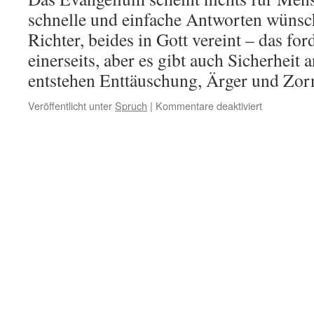
schnelle und einfache Antworten wünsc
Richter, beides in Gott vereint – das f
einerseits, aber es gibt auch Sicherheit a
entstehen Enttäuschung, Ärger und Z
für
Veröffentlicht unter
Spruch
|
Kommentare deaktiviert
Evangelium
=
Christus
ist
beides
Erlöser
und
Richter