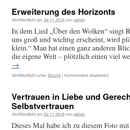
Erweiterung des Horizonts
Veröffentlicht am
29.11.2018
von
admin
In dem Lied „Über den Wolken“ singt
uns groß und wichtig erscheint, wird plö
klein.“ Man hat einen ganz anderen Blic
die eigene Welt – plötzlich einen viel 
→
für
Veröffentlicht unter
Spruch
|
Kommentare deaktiviert
Erweiterun
des
Horizonts
Vertrauen in Liebe und Gerecht
Selbstvertrauen
Veröffentlicht am
22.11.2018
von
admin
Dieses Mal habe ich zu diesem Foto mit