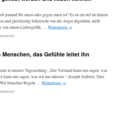
und
damit
leben
jemand für einen oder gegen einen ist? Es ist ein tief im Innern
lernen
en und gleichzeitig beherrscht von der Angst abgelehnt, nicht
fig von einem Liebesgefäß, …
Weiterlesen
→
für
eaktiviert
Es
dreht
sich
n Menschen, das Gefühle leitet ihn
alles
um
geliebt
werden
ute in unserer Tageszeitung: „Der Verstand kann uns sagen, was
und
rz kann uns sagen, was wir tun müssen.“ (Joseph Joubert). Dies
lieben
e. Wir brauchen Regeln …
Weiterlesen
→
können
für
eaktiviert
Die
Vernunft
formt
den
Menschen,