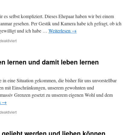
r es selbst kompliziert. Dieses Ehepaar haben wir bei einem
mar gesehen. Per Gestik und Kamera habe ich gefragt, ob ich
ingewilligt und ich habe …
Weiterlesen
→
für
eaktiviert
Leben
ist…
n lernen und damit leben lernen
e in eine Situation gekommen, die bisher für uns unvorstellbar
ben mit Einschränkungen, unserem gewohnten und
 massiv Grenzen gesetzt zu unserem eigenen Wohl und dem
n
→
für
eaktiviert
Unsere
Grenzen
kennen
m geliebt werden und lieben können
lernen