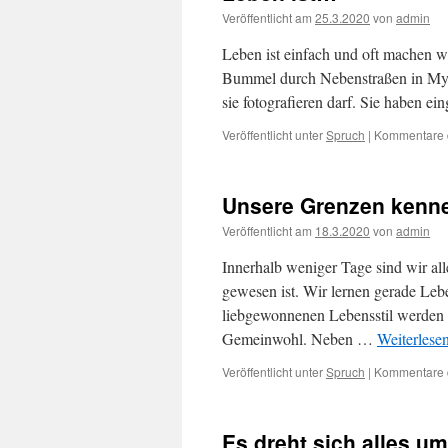
Veröffentlicht am
25.3.2020
von
admin
Leben ist einfach und oft machen wi
Bummel durch Nebenstraßen in Myan
sie fotografieren darf. Sie haben e
Veröffentlicht unter
Spruch
|
Kommentare d
Unsere Grenzen kenne
Veröffentlicht am
18.3.2020
von
admin
Innerhalb weniger Tage sind wir all
gewesen ist. Wir lernen gerade Le
liebgewonnenen Lebensstil werden
Gemeinwohl. Neben …
Weiterlese
Veröffentlicht unter
Spruch
|
Kommentare d
Es dreht sich alles u