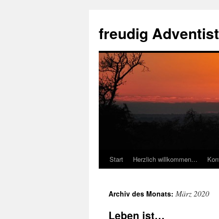
Zum
Inhalt
freudig Adventis
springen
Start
Herzlich willkommen…
Kon
März 2020
Archiv des Monats:
Leben ist…