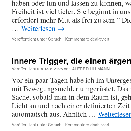
haben oder tun und lassen zu können, w
Freiheit ist viel tiefer. Sie beginnt in un
erfordert mehr Mut als frei zu sein.“ Di
…
Weiterlesen
→
für
Veröffentlicht unter
Spruch
|
Kommentare deaktiviert
frei
SEIN
Innere Trigger, die einen ärger
Veröffentlicht am
14.8.2025
von
ALFRED ULLMANN
Vor ein paar Tagen habe ich im Unterge
mit Bewegungsmelder umgerüstet. Das ist
Sache, sobald man in dem Raum ist, geh
Licht an und nach einer definierten Zei
automatisch aus. Ähnlich …
Weiterlese
für
Veröffentlicht unter
Spruch
|
Kommentare deaktiviert
Innere