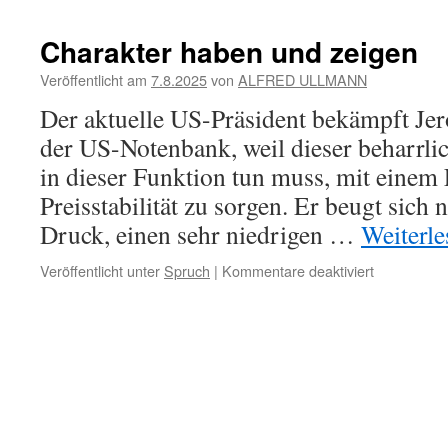
Trigger,
die
Charakter haben und zeigen
einen
ärgern
Veröffentlicht am
7.8.2025
von
ALFRED ULLMANN
Der aktuelle US-Präsident bekämpft Je
der US-Notenbank, weil dieser beharrlic
in dieser Funktion tun muss, mit einem 
Preisstabilität zu sorgen. Er beugt sich
Druck, einen sehr niedrigen …
Weiterl
für
Veröffentlicht unter
Spruch
|
Kommentare deaktiviert
Charakter
haben
und
zeigen