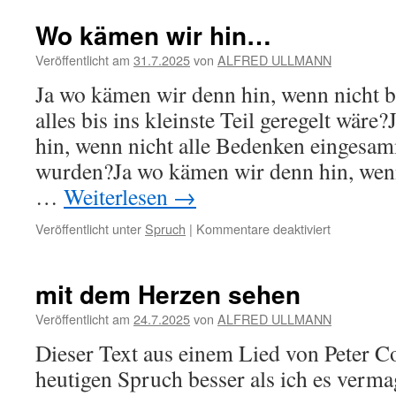
Wo kämen wir hin…
Veröffentlicht am
31.7.2025
von
ALFRED ULLMANN
Ja wo kämen wir denn hin, wenn nicht b
alles bis ins kleinste Teil geregelt wär
hin, wenn nicht alle Bedenken eingesam
wurden?Ja wo kämen wir denn hin, wenn
…
Weiterlesen
→
für
Veröffentlicht unter
Spruch
|
Kommentare deaktiviert
Wo
kämen
wir
mit dem Herzen sehen
hin…
Veröffentlicht am
24.7.2025
von
ALFRED ULLMANN
Dieser Text aus einem Lied von Peter C
heutigen Spruch besser als ich es ver