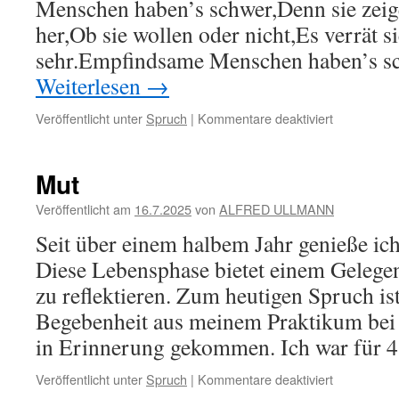
Menschen haben’s schwer,Denn sie zeige
her,Ob sie wollen oder nicht,Es verrät si
sehr.Empfindsame Menschen haben’s s
Weiterlesen
→
für
Veröffentlicht unter
Spruch
|
Kommentare deaktiviert
mit
dem
Herzen
Mut
sehen
Veröffentlicht am
16.7.2025
von
ALFRED ULLMANN
Seit über einem halbem Jahr genieße ic
Diese Lebensphase bietet einem Gelege
zu reflektieren. Zum heutigen Spruch is
Begebenheit aus meinem Praktikum bei
in Erinnerung gekommen. Ich war für
für
Veröffentlicht unter
Spruch
|
Kommentare deaktiviert
Mut