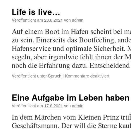
Life is live…
Veröffentlicht am
23.6.2021
von
admin
Auf einem Boot im Hafen scheint bei ma
zu sein. Einerseits das Bootfeeling, ande
Hafenservice und optimale Sicherheit.
segeln, aber irgendwie fehlt ihnen der
noch die Erfahrung dazu. Entscheidend
für
Veröffentlicht unter
Spruch
|
Kommentare deaktiviert
Life
is
live…
Eine Aufgabe im Leben haben 
Veröffentlicht am
17.6.2021
von
admin
In dem Märchen vom Kleinen Prinz triff
Geschäftsmann. Der will die Sterne kau