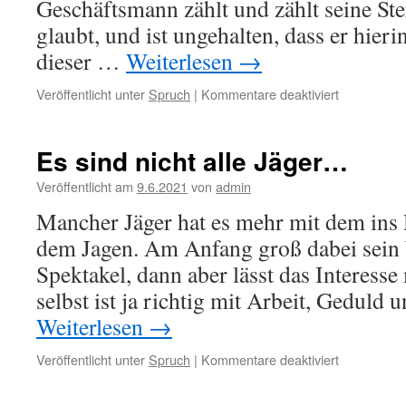
Geschäftsmann zählt und zählt seine Ster
glaubt, und ist ungehalten, dass er hieri
dieser …
Weiterlesen
→
für
Veröffentlicht unter
Spruch
|
Kommentare deaktiviert
Eine
Aufgabe
im
Es sind nicht alle Jäger…
Leben
haben
Veröffentlicht am
9.6.2021
von
admin
hilft…
Mancher Jäger hat es mehr mit dem ins 
dem Jagen. Am Anfang groß dabei sein
Spektakel, dann aber lässt das Interesse
selbst ist ja richtig mit Arbeit, Gedul
Weiterlesen
→
für
Veröffentlicht unter
Spruch
|
Kommentare deaktiviert
Es
sind