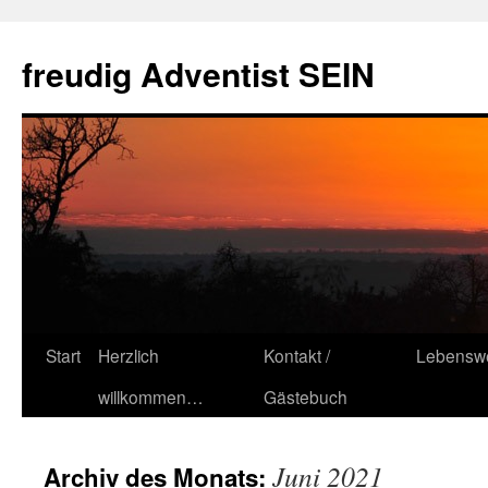
Zum
Inhalt
freudig Adventist SEIN
springen
Start
Herzlich
Kontakt /
Lebenswe
willkommen…
Gästebuch
Juni 2021
Archiv des Monats: