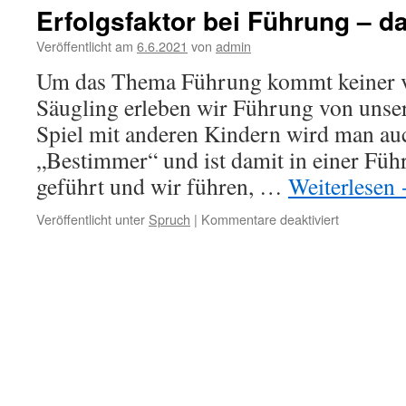
nicht
Erfolgsfaktor bei Führung – da
alle
Jäger…
Veröffentlicht am
6.6.2021
von
admin
Um das Thema Führung kommt keiner vo
Säugling erleben wir Führung von unser
Spiel mit anderen Kindern wird man a
„Bestimmer“ und ist damit in einer Füh
geführt und wir führen, …
Weiterlesen
für
Veröffentlicht unter
Spruch
|
Kommentare deaktiviert
Erfolgsfakto
bei
Führung
–
das
Hirtenprinzi