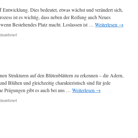
 Entwicklung. Dies bedeutet, etwas wächst und verändert sich,
rozess ist es wichtig, dass neben der Reifung auch Neues
, wenn Bestehendes Platz macht. Loslassen ist …
Weiterlesen
→
für
eaktiviert
Loslassen
können
i
einen Strukturen auf den Blütenblättern zu erkennen – die Adern,
und Blühen und gleichzeitig charakteristisch sind für jede
sche Prägungen gibt es auch bei uns …
Weiterlesen
→
für
eaktiviert
Freiheit
statt
Sklaverei