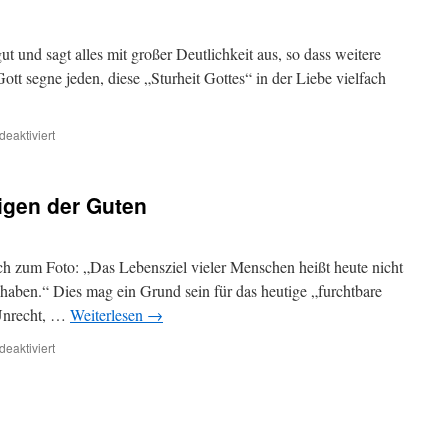
ut und sagt alles mit großer Deutlichkeit aus, so dass weitere
tt segne jeden, diese „Sturheit Gottes“ in der Liebe vielfach
für
eaktiviert
Gottes
stures
lieben
igen der Guten
ch zum Foto: „Das Lebensziel vieler Menschen heißt heute nicht
 haben.“ Dies mag ein Grund sein für das heutige „furchtbare
Unrecht, …
Weiterlesen
→
für
eaktiviert
Das
furchtbare
Schweigen
der
Guten