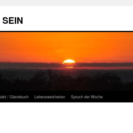
t SEIN
takt / Gästebuch
Lebensweisheiten
Spruch der Woche