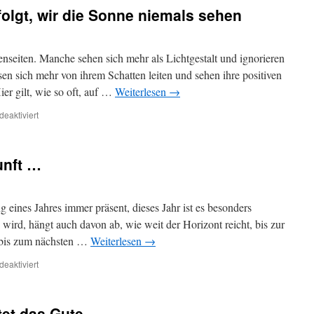
und
olgt, wir die Sonne niemals sehen
die
Wahrheit
können
nicht
nseiten. Manche sehen sich mehr als Lichtgestalt und ignorieren
in
ssen sich mehr von ihrem Schatten leiten und sehen ihre positiven
einem
ier gilt, wie so oft, auf …
Weiterlesen
→
Bild
abgebildet
für
eaktiviert
werden
Wer
seinem
Schatten
unft …
folgt,
wir
die
Sonne
eines Jahres immer präsent, dieses Jahr ist es besonders
niemals
ird, hängt auch davon ab, wie weit der Horizont reicht, bis zur
sehen
 bis zum nächsten …
Weiterlesen
→
für
eaktiviert
Zukunft,
Zukunft,
Zukunft
tet das Gute
…