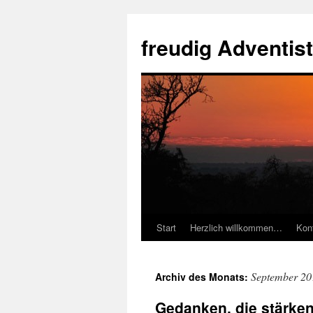
Zum
Inhalt
freudig Adventis
springen
Start
Herzlich willkommen…
Kon
September 20
Archiv des Monats:
Gedanken, die stärke